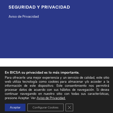
SEGURIDAD Y PRIVACIDAD
Aviso de Privacidad
En BICSA su privacidad es lo más importante.
Para ofrecerle una mejor experiencia y un servicio de calidad, este sitio
web utiliza tecnología como cookies para almacenar y/o acceder a la
información de este dispositivo. Este consentimiento nos permitirá
BICSA Capital © 2026. Todos los Derechos Reservados.
procesar datos de acuerdo con sus hábitos de navegación. Si desea
continuar navegando en nuestro sitio con todas sus características,
bicsacapital@bicsa.com
presione Aceptar. Ver
Aviso de Privacidad.
Entidad Regulada y Supervisada por la Superintendencia del Mercado de
Valores de Panamá para operar como Casa de Valores Resolución N°
Cerrar el banner de cookie
Aceptar
Configurar Cookies
SMV 363-2012 de 29 de octubre de 2012.