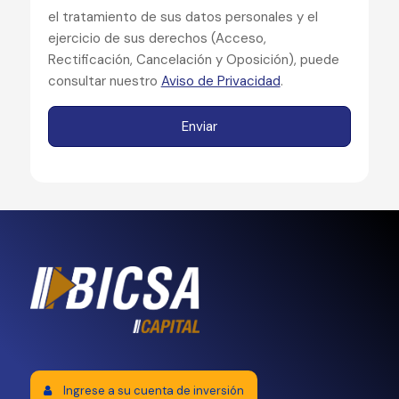
el tratamiento de sus datos personales y el
ejercicio de sus derechos (Acceso,
Rectificación, Cancelación y Oposición), puede
consultar nuestro
Aviso de Privacidad
.
Ingrese a su cuenta de inversión